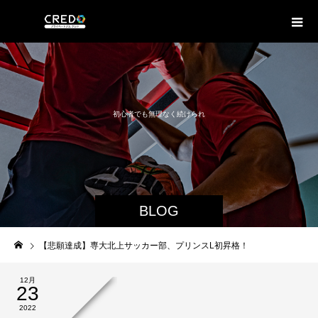
初
心
者
で
も
無
理
な
く
続
け
ら
れ
る
成
功
メ
ソ
ッ
ド
を
お
BLOG
【悲願達成】専大北上サッカー部、プリンスL初昇格！
12月
23
2022